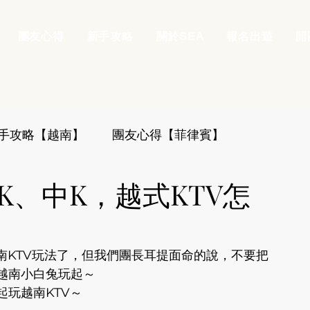
團友心得
新手攻略
關於SEA
報名出遊
開
手攻略【越南】
團友心得【菲律賓】
K、中K，越式KTV怎
南KTV玩法了，但我們團長耳提面命的說，不要把
越南小白兔玩起～
玩越南KTV～