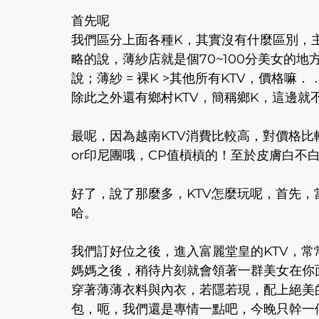
首先呢
我們區分上面各種K，其實沒有什麼區別，
略的說，薄紗店就是個70~100分美女的地
說；薄紗 = 裸K >其他所有KTV，價格嘛
除此之外還有鄉村KTV，簡稱鄉K，這邊就
最呢，因為越南KTV消費比較高，對價格
or印尼團哦，CP值槓槓的！至於皮膚白不白，那
好了，說了那麼多，KTV怎麼玩呢，首先
哈。
我們訂好位之後，進入富麗堂皇的KTV，
媽媽之後，稍待片刻就會領著一群美女在你
穿著薄薄衣料與內衣，若隱若現，配上絕美的
包，呃，我們還是專情一點吧，今晚只幹一