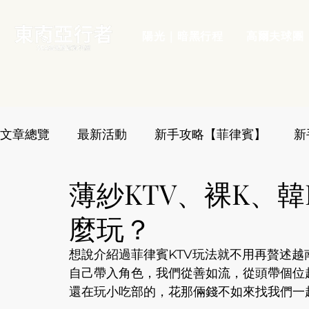
陽光｜暗黑行程
高爾夫球團
文章總覽
最新活動
新手攻略【菲律賓】
新
薄紗KTV、裸K、韓
團友心得【越南】
新手攻略【印尼】
麼玩？
想說介紹過菲律賓KTV玩法就不用再贅述越
自己帶入角色，我們從善如流，從頭帶個位
還在玩小吃部的，花那倆錢不如來找我們一起