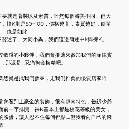
主要就是著裝以及素質，雖然每個審美不同，但大
方，韓K則是50~100，價格越高，素質越好，簡單
．．．也是如此。
不贅述了，大同小異，我們這邊簡述中k與裸K。
比較敏感的小夥伴，我們會推薦來參加我們的菲律賓
還是...忍痛掏金換精吧...
，當然就是找我們參團，走我們推薦的優質店家哈
常常會看到土豪金的裝飾，很有越南特色，告訴少爺
面前一字排開，裸K基本上都是校花等級的美女，
臉蛋，讓人忍不住每個都點....但我看向自己的錢
個！