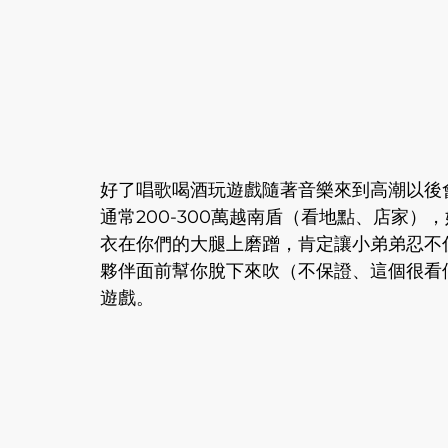
好了唱歌喝酒玩遊戲隨著音樂來到高潮以後
通常200-300萬越南盾（看地點、店家
衣在你們的大腿上磨蹭，肯定讓小弟弟忍不
夥伴面前幫你脫下來吹（不保證、這個很看
遊戲。