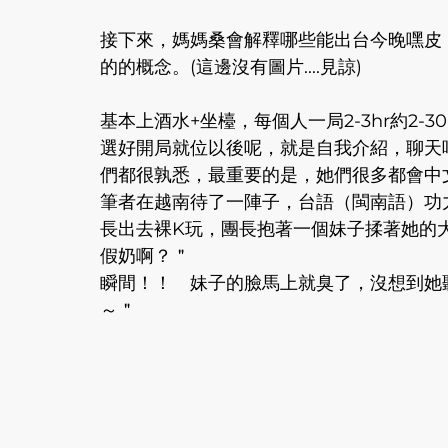
接下來，媽媽桑會解釋哪些能出台今晚嘿皮
的的概念。(這邊沒有圖片....見諒)
基本上酒水+坐檯，每個人一局2-3hr約2-3
選好開局就位以後呢，就是自我介紹，聊天
們都很孰悉，最重要的是，她們很多都會中
筆者在越南待了一陣子，台語（閩南語）功
長出去裸K玩，團長抱著一個妹子揉著她的
假奶啊？＂
瞬間！！　妹子的臉馬上就臭了，沒想到她
～＂