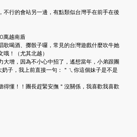
，不行的會站另一邊，有點類似台灣手在前手在後
00萬越南盾
唱歌喝酒、擲骰子囉，常見的台灣遊戲什麼吹牛她
文哦！（尤其北越）
力大增，因為不小心中招了，遙想當年，小弟跟團
大奶子，我上前直接一句：＂ㄟ你這個妹子是不是
聽得懂！！團長趕緊安撫＂沒關係，我喜歡我喜歡