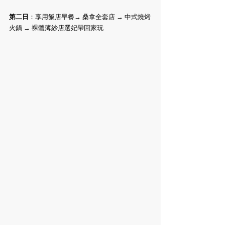
第二日
：享用飯店早餐→ 桑拿全套店 → 中式燒烤
火鍋 → 裸體薄紗店選妃帶回家玩