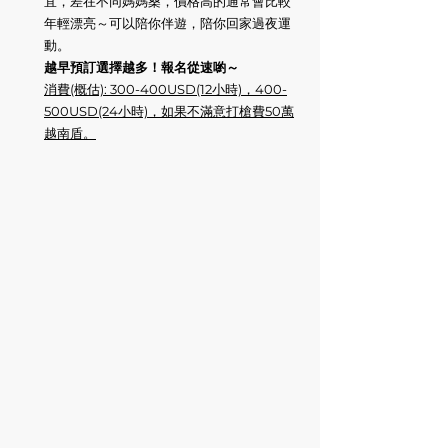
宜，差在不同媽媽桑，價格高的通常會比較
年輕漂亮～可以陪你伴遊，陪你回家過夜運
動。
越早預訂選擇越多！報名從速喲～
消費(概估): 300-400USD(12小時)，400-
500USD(24小時)，如果不滿意打槍費50萬
越南盾。