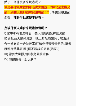
點了，為什麼要來峴港呢？
就是要你跟家裡的母老虎大聲說："林北是去觀光
的！別整天想那些有的沒有的！"
；考慮到峴港的
名聲，
那是半點懷疑不能有
～
所以什麼人適合來峴港旅遊呢？
I) 家中母有老虎盯著，整天他娘地疑神疑鬼的
II) 喜歡白天陽光景點，晚上暗黑泡妞的，勞逸結
合一邊旅遊一邊做苦工(打樁也是蠻苦蠻累的..筆者
腰部身受其害啊..)兩不耽誤的旅客(玩家?)
III) 需要大量照片回家交差的旅客
IV) 想跟團長一起玩的!?