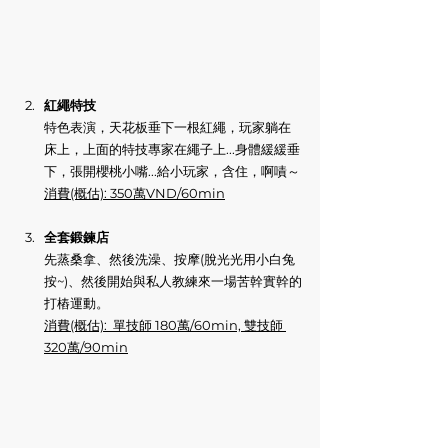
紅繩特技
特色表演，天花板垂下一根紅繩，玩家躺在
床上，上面的特技專家在繩子上...身體緩緩垂
下，張開櫻桃小嘴...給小玩家，含住，啊嘖～
消費(概估): 350萬VND/60min
全套鍛鍊店
先蒸桑拿、然後洗澡、按摩(脫光光用小白兔
按~)、然後開始與私人教練來一場苦幹實幹的
打樁運動。
消費(概估):  單技師 180萬/60min, 雙技師 
320萬/90min