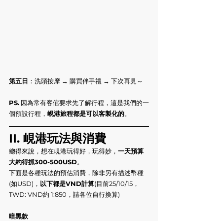
第五日
：洗頭按摩 → 購買伴手禮 → 下次再見～
PS.
 因為常有客倌要求先了解行程，這是我們的一
個預設行程，
峴港旅程都是可以客製化的
。
II. 峴港玩法與消費
總得來說，想在峴港玩得好，玩得妙，
一天預算
大約得抓300-500USD
。
下面是各種玩法的預估消費，除非另有描述幣種
(如USD)，
以下都是VND計算
(目前25/10/15，
TWD: VND約 1:850，請各位自行換算)
暗黑款