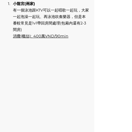
小龍宮(兩家)
有一個泳池跟KTV可以一起唱歌一起玩，大家
一起泡澡一起玩、再泳池吹奏樂器，但是本
番較常見是1v1帶回房間處理(包廂內還有2-3
間房)
消費(概估):  400萬VND/90min