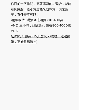
你面前一字排開，穿著薄薄的....薄紗，都能
看到露點，給小費還能來段裸舞，興之所
至，有什麼不可以！
消費(概估): 喝酒坐檯消費300-400萬
VND(三小時，經驗談)，過夜800-1000萬
VND
延伸閱讀: 越南KTV怎麼玩？(嘿嘿，還沒動
筆，不好意思啦～)