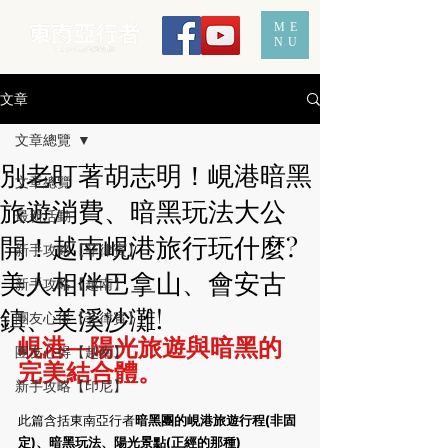
ME
NU
文章
文章總覽
別老盯著胡志明！峴港暗黑
文章總覽
旅遊消費、暗黑玩法大公
最新活動
開！越南峴港旅行玩什麼?
新手攻略【菲律賓】
美人相伴巴拿山、會安古
新手攻略【越南】
鎮、美溪沙灘!
團友心得【菲律賓】
峴港—陽光旅遊與暗黑的
團友心得【越南】
完美結合體。
新手攻略【印尼】
此篇含括東南亞行者
暗黑團的峴港旅遊行程(非固
定)、暗黑玩法、陽光景點(正經的那種)