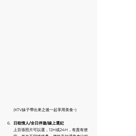
(KTV妹子帶出來之後一起享用美食~)
日租情人/全日伴遊/線上選妃
上百張照片可以選，12H或24H，有貴有便