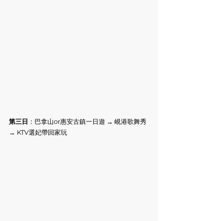
第三日
：巴拿山or惠安古鎮一日遊 → 峴港歌舞秀 
→ KTV選妃帶回家玩