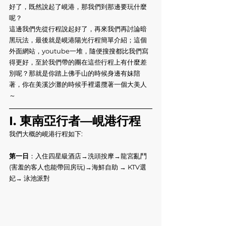
好了，既然說起了峴港，那我們到那邊要玩什麼
呢？
這邊我們先從行程說起好了，再來我們再討論暗
黑玩法，最後就是峴港陽光行程簡單介紹；這個
外面網站，youtube一堆，隨便搜搜都比我們寫
得更好，至於我們帶的團在這些行程上有什麼差
別呢？那就是你踏上佛手山的時候身邊有妹陪
著，你在美溪沙灘的時候手裡還攬著一個大美人
～
I. 東南亞行者—峴港行程
我們大概的峴港行程如下:
第一日
：入住四星級酒店→洗頭按摩→龍宮亂鬥
(害羞的客人也能帶回房玩)→海鮮自助 → KTV選
妃→ 泳池派對