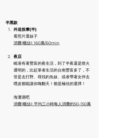
半黑款
外送按摩(半)
看照片選妹子
消費(概估): 160萬/60min
夜店
峴港有著豐富的夜生活，到了半夜還是燈火
通明的，比起筆者生活的台南豐富多了，不
管是去打野、尋找釣魚妹、或者帶著女伴去
嘿皮都能讓你嗨翻天！都是極佳的選擇！
海灘酒吧
消費(概估): 平均三小時每人消費約50-150萬