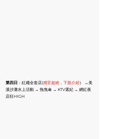
第四日
：紅繩全套店(
感官超絕，下面介紹
） →美
溪沙灘水上活動 → 拖曳傘 → KTV選妃 → 網紅夜
店狂HIGH