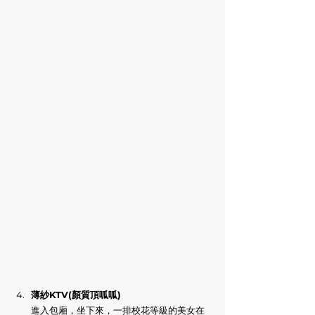
薄紗KTV(顏質頂呱呱)
進入包廂，坐下來，一排校花等級的美女在