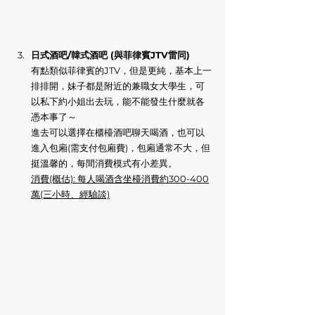
日式酒吧/韓式酒吧 (與菲律賓JTV雷同)
有點類似菲律賓的JTV，但是更純，基本上一
排排開，妹子都是附近的兼職女大學生，可
以私下約小姐出去玩，能不能發生什麼就各
憑本事了～
進去可以選擇在櫃檯酒吧聊天喝酒，也可以
進入包廂(需支付包廂費)，包廂通常不大，但
挺溫馨的，每間消費模式有小差異。
消費(概估): 每人喝酒含坐檯消費約300-400
萬(三小時、經驗談)