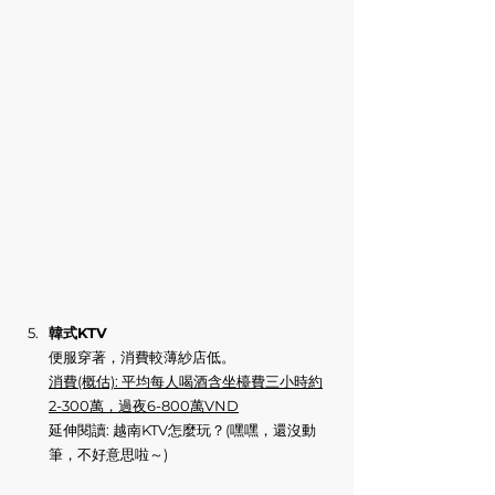
韓式KTV
便服穿著，消費較薄紗店低。
消費(概估): 平均每人喝酒含坐檯費三小時約
2-300萬，過夜6-800萬VND
延伸閱讀: 越南KTV怎麼玩？(嘿嘿，還沒動
筆，不好意思啦～)