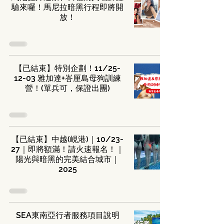
驗來囉！馬尼拉暗黑行程即將開
放！
【已結束】特別企劃！11/25-
12-03 雅加達+峇厘島母狗訓練
營！(單兵可，保證出團)
【已結束】中越(峴港)｜10/23-
27｜即將額滿！請火速報名！｜
陽光與暗黑的完美結合城市｜
2025
SEA東南亞行者服務項目說明