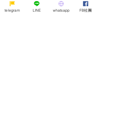
telegram
LINE
whatsapp
FB社團
印尼雅加達暗黑行程與價格介紹
｜Jarkata Nightlife
【已結束】【🌸七月開團啦！】
讓我們一起回味初戀的酸甜！
免導遊費？白嫖暗黑團？世界上
有這種事！