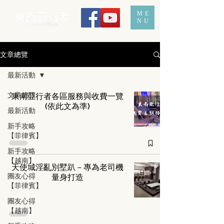
ME
NU
文章總覽
最新活動
文章總覽
東南亞行者各區服務與收費一覽
(依此文為準)
最新活動
新手攻略
【菲律賓】
新手攻略
【越南】
天使城淫亂別墅趴－專為老司機
團友心得
量身打造
【菲律賓】
團友心得
【越南】