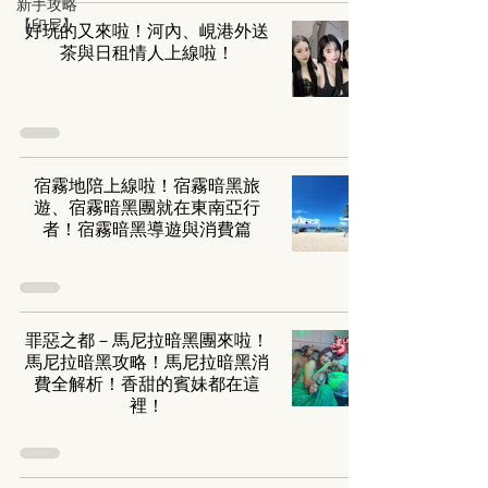
新手攻略
【印尼】
好玩的又來啦！河內、峴港外送
茶與日租情人上線啦！
宿霧地陪上線啦！宿霧暗黑旅
遊、宿霧暗黑團就在東南亞行
者！宿霧暗黑導遊與消費篇
罪惡之都－馬尼拉暗黑團來啦！
馬尼拉暗黑攻略！馬尼拉暗黑消
費全解析！香甜的賓妹都在這
裡！