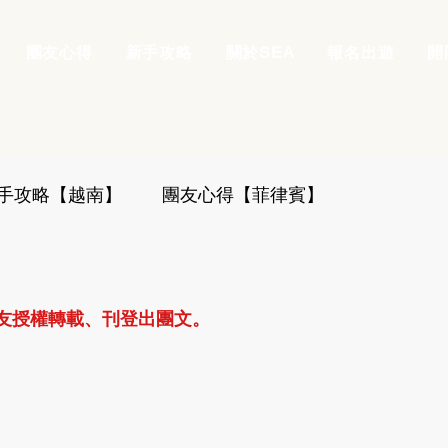
團友心得
新手攻略
關於SEA
報名出遊
開
手攻略【越南】
團友心得【菲律賓】
友授權轉載、刊登出團文。