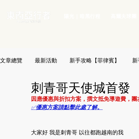
陽光｜暗黑行程
高爾夫球團
文章總覽
最新活動
新手攻略【菲律賓】
新
刺青哥天使城首發
團友心得【越南】
新手攻略【印尼】
因應優惠與折扣方案，撰文抵免導遊費，團
✅
優惠方案請點擊此處了解。
大家好 我是刺青哥 以往都跑越南的我  