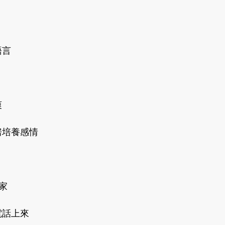
言 
 
培養感情 
家 
話上來 