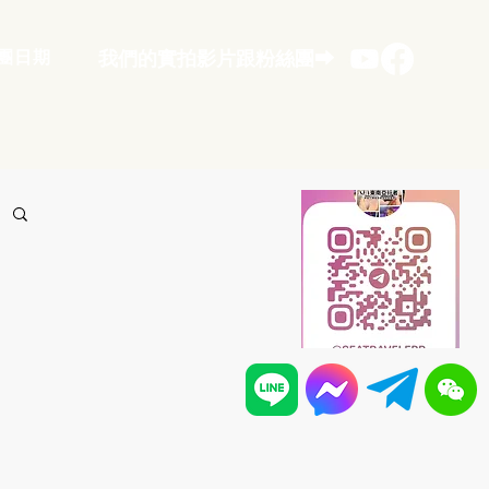
團日期
​我們的實拍影片跟粉絲團⮕