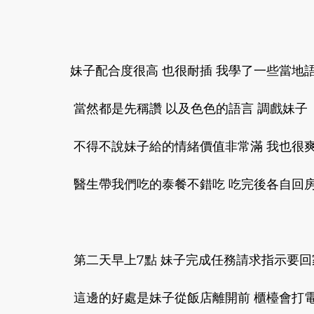
妹子配合度很高 也很耐插 我學了一些當地語
 當然都是先稱讚 以及色色的語言 調戲妹子 
 不得不說妹子給的情緒價值非常滿 我也很爽
 醫生帶我們吃的泰餐不錯吃 吃完後各自回房
 第二天早上7點 妹子完成任務請求指示要回
 這邊的好處是妹子從飯店離開前 櫃檯會打電