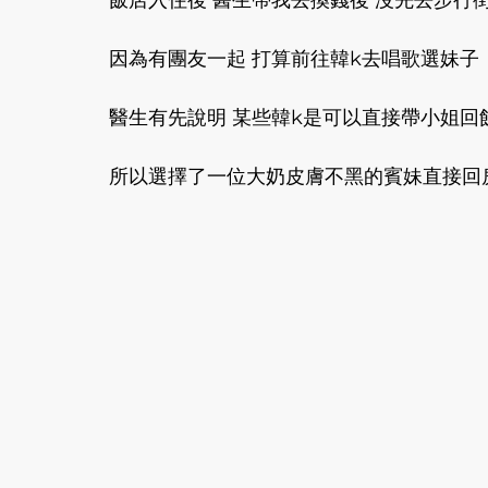
飯店入住後 醫生帶我去換錢後 沒先去步行街
因為有團友一起 打算前往韓k去唱歌選妹子 
醫生有先說明 某些韓k是可以直接帶小姐回
所以選擇了一位大奶皮膚不黑的賓妹直接回