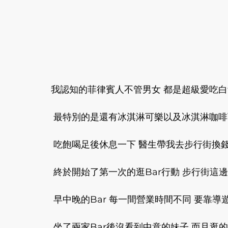
我認知的菲律賓人不管男女 都是超級愛吃白
 最特別的是還有冰淇淋可樂以及冰淇淋咖啡
 吃飽喝足後休息一下 醫生帶我去步行街換錢
 終於開始了第一次的逛Bar行動 步行街這邊
 早中晚的Bar 每一間營業時間不同 要靠導
 坐了兩家Bar後沒看到中意的妹子 而且逛的