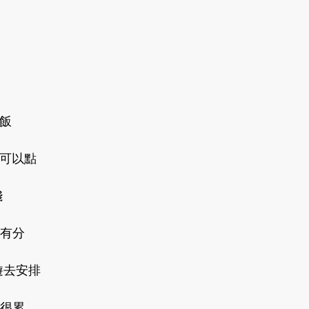
飯 
可以點 
 
有分 
遊去安排 
很累 