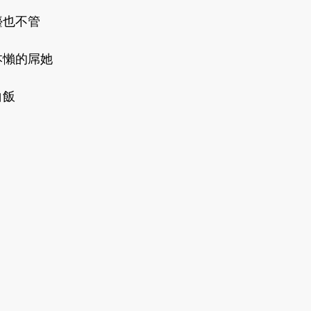
也不管 
懶的屌她 
飯 