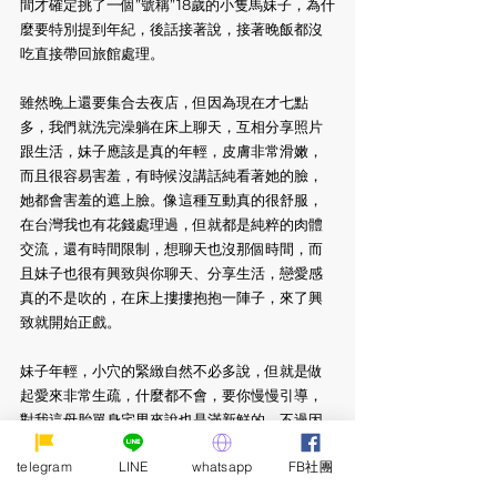
間才確定挑了一個”號稱”18歲的小隻馬妹子，為什
麼要特別提到年紀，後話接著說，接著晚飯都沒
吃直接帶回旅館處理。
雖然晚上還要集合去夜店，但因為現在才七點
多，我們就洗完澡躺在床上聊天，互相分享照片
跟生活，妹子應該是真的年輕，皮膚非常滑嫩，
而且很容易害羞，有時候沒講話純看著她的臉，
她都會害羞的遮上臉。像這種互動真的很舒服，
在台灣我也有花錢處理過，但就都是純粹的肉體
交流，還有時間限制，想聊天也沒那個時間，而
且妹子也很有興致與你聊天、分享生活，戀愛感
真的不是吹的，在床上摟摟抱抱一陣子，來了興
致就開始正戲。
妹子年輕，小穴的緊緻自然不必多說，但就是做
起愛來非常生疏，什麼都不會，要你慢慢引導，
對我這母胎單身宅男來說也是滿新鮮的，不過因
為真的緊緻，十分多鐘就結束了戰鬥，接著繼續
telegram
LINE
whatsapp
FB社團
躺在床上聊天，也邀請她一起去夜店玩，但她卻
說她沒有可以入場的證件(?)沒辦法進去，她可以