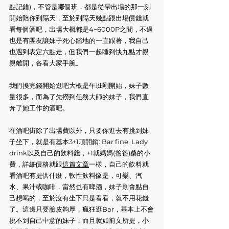
點記錯)，不管是哪個班，都是從帶出場的那一刻
開始陪你到隔天，至於到隔天幾點跟出場價錢就
看每個酒吧，出場大概都是4~6000P之間，不過
也是有團友讓妹子死心踏地的一直跟著，我自己
也遇到表定六點走，但我們一起睡到快九點才親
親離開，各看大家手腕。
我們換完錢開始逛吧大概是午班剛開始，妹子數
量很多，而為了先撈到任務大師的妹子，我們直
奔了她工作的酒吧。
在酒吧街除了出場費以外，只要你進去有挑到妹
子坐下，就是有基本3+1項開銷: Bar fine, Lady 
drink以及自己的飲料錢，+1就媽媽(爸爸)桑的小
費，詳細價格就跟
這篇文章
一樣，自己的飲料就
看酒吧有提供什麼，軟性飲料像是，可樂、汽
水、果汁或咖啡，當然也有啤酒，妹子則會點自
己想喝的，至於沒有坐下只是看看，就不用花錢
了。這邊只要臉皮夠厚，瘋狂逛Bar，基本上不會
挑不到自己中意的妹子；而且就如前文所提，小