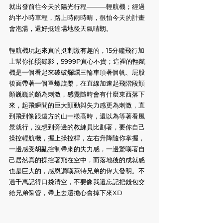
就出發前往今天的陽光行程———輕航機；經過
約半小時車程，路上時雨時晴，很怕今天的計畫
會泡湯，還好抵達場地後天氣晴朗。
輕航機玩起來真的挺刺激有趣的，15分鐘飛行加
上幫你拍照錄影，5999P真心不貴；這裡的輕航
機是一個看起來破破爛爛三輪車頂著個帆、屁股
後面帶著一個單螺旋槳，在直線加速起飛階段顫
顫巍巍的頗為刺激，感覺隨時會有什麼東西落下
來，起飛瞬間的巨大顫動與失力感更為刺激，直
到飛到像跟遠方的山一樣高時，還以為等著看風
景就行，沒想到旁邊的教練員比劃著，要你自己
操控輕航機，握上操控桿，左右升降隨你掌握，
一邊感受胡亂控制帶來的失力感，一邊驚嘆著自
己居然真的操控著飛在空中，而落地後的成就感
也是巨大的，感恩讚嘆萊特兄弟的偉大發明。不
過千萬記得口袋清空，不要像我還忘記把錢包交
給兄弟保管，帶上去還擔心會掉下來XD