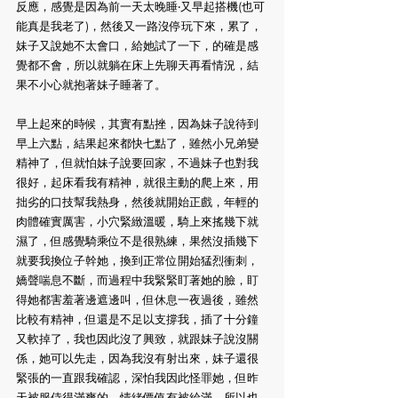
反應，感覺是因為前一天太晚睡‧又早起搭機(也可
能真是我老了)，然後又一路沒停玩下來，累了，
妹子又說她不太會口，給她試了一下，的確是感
覺都不會，所以就躺在床上先聊天再看情況，結
果不小心就抱著妹子睡著了。
早上起來的時候，其實有點挫，因為妹子說待到
早上六點，結果起來都快七點了，雖然小兄弟變
精神了，但就怕妹子說要回家，不過妹子也對我
很好，起床看我有精神，就很主動的爬上來，用
拙劣的口技幫我熱身，然後就開始正戲，年輕的
肉體確實厲害，小穴緊緻溫暖，騎上來搖幾下就
濕了，但感覺騎乘位不是很熟練，果然沒插幾下
就要我換位子幹她，換到正常位開始猛烈衝刺，
嬌聲喘息不斷，而過程中我緊緊盯著她的臉，盯
得她都害羞著邊遮邊叫，但休息一夜過後，雖然
比較有精神，但還是不足以支撐我，插了十分鐘
又軟掉了，我也因此沒了興致，就跟妹子說沒關
係，她可以先走，因為我沒有射出來，妹子還很
緊張的一直跟我確認，深怕我因此怪罪她，但昨
天被服侍得滿爽的，情緒價值有被給滿，所以也