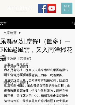
ME
NU
文章
文章總覽
屎哥AC紅塵錄I（圖多）—
文章總覽
FKK起風雲，又入南洋掃花
最新活動
叢
新手攻略【菲律賓】
大家好，我是屎哥。
新手攻略【越南】
我不是老司機，從來沒去過東南亞或跟團暗黑行
團友心得【菲律賓】
程，這算是我的嚴格意義上的第一次暗黑團。
會這樣說是因為，去年跨年前飛往歐洲，但是自
團友心得【越南】
助遊荷蘭+德國，前面都是在荷蘭的陽光行程，雖
新手攻略【印尼】
然有去看櫥窗女郎，但沒半個對眼的，最後在德
國三天，前往著名的FKK，相關訊息也是從流金
這邊得到的，最後在鯊魚跟綠洲經歷了此生最美