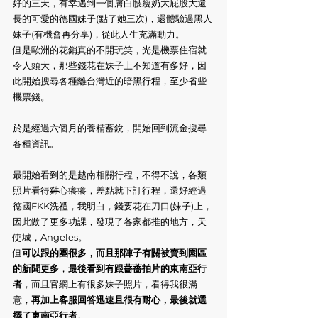
好的三天，有幸遇到一個膚白腰瘦奶大屁股大還
長的可愛的德國妹子(點了她三次)，還體驗過黑人
妹子(有機會再分享)，從此人生充滿動力。
但是歐洲的花銷真的不開玩笑，光是機票住宿就
令人頭大，那些錢花在妹子上不知道有多好，因
此開始搜尋各種離台灣近的暗黑行程，至少省些
機票錢。
於是經過六個月的養精蓄銳，開始回到流金搜尋
各種資訊。
最開始看到的是越南相關行程，不得不說，各類
照片看得
雞
心癢癢，差點就下訂行程，還好經過
德國FKK洗禮，我明白，錢要花在刀口(妹子)上，
因此做了更多功課，發現了各家都推的地方，天
使城，Angeles。
但
可以跟的團很多，而且那陣子有關被賣到園區
的新聞更多
，
最後看到有跟薔薔拍片的東南亞行
者
，而且官網上有很多妹子照片，看得我很滿
意，
再加上客服回答迅速且很有耐心，最後就選
擇了東南亞行者
。