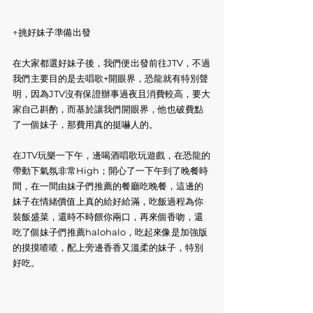
↑挑好妹子準備出發
在大家都選好妹子後，我們便出發前往JTV，不過
我們主要目的是去唱歌+開眼界，恐龍就有特別聲
明，因為JTV沒有保證辦事過夜且消費較高，要大
家自己斟酌，而基於讓我們開眼界，他也破費點
了一個妹子，那費用真的挺嚇人的。
在JTV玩樂一下午，邊喝酒唱歌玩遊戲，在恐龍的
帶動下氣氛非常High；開心了一下午到了晚餐時
間，在一間由妹子們推薦的餐廳吃晚餐，這邊的
妹子在情緒價值上真的給好給滿，吃飯過程為你
裝飯盛菜，還時不時餵你兩口，再來個香吻，還
吃了個妹子們推薦halohalo，吃起來像是加強版
的摸摸喳喳，配上旁邊香香又溫柔的妹子，特別
好吃。