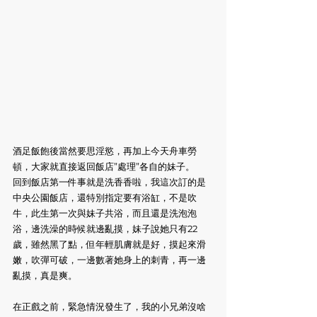
酒足飯飽後當然要思淫慾，再加上今天舟車勞
頓，大家就直接返回飯店”處理”各自的妹子。
回到飯店第一件事就是洗香香啦，我這次訂的是
中央公園飯店，還特別指定要有浴缸，不是吹
牛，此生第一次與妹子共浴，而且還是洗泡泡
浴，邊洗澡的時候就邊亂摸，妹子說她只有22
歲，雖然黑了點，但年輕肌膚就是好，摸起來滑
嫩，吹彈可破，一邊數著她身上的刺青，再一邊
亂摸，真是爽。
在正戲之前，緊急情況發生了，我的小兄弟沒啥