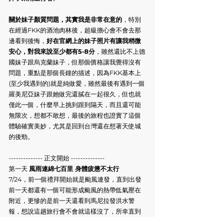
關於妹子顏質問題，其實我是非常在意的
，特別
在經過FKK的酒池肉林後，超級擔心會不會去那
邊看到後悔，
好在官網上的妹子照片有讓我稍微
安心，對我來說至少都有5-8分
，雖然還比不上德
國妹子跟烏克蘭妹子，但那個價格讓我覺得沒有
問題，重點是那個長鐘的描述，因為FKK基本上
(至少我遇到的)就是純做愛，雖然最後有遇到一個
羅美尼亞妹子跟她做完還膩在一起很久，但也就
僅此一個，什麼早上挑到跟到隔天，而且還可能
無限次，想都不敢想，最後的旅程也證實了這個
體驗確實美妙，尤其是回到台灣還在想著天使城
的後勁。
-------------- 正文開始 --------------
第一天 
風雨連綿七百里 身體疲憊不太行
7/24，前一個禮拜開始就是颱風連發，直到出發
前一天都還有一個可能形成颱風的熱帶低氣壓在
附近，更慘的是前一天還看到馬尼拉發洪水警
報，想說這趟旅行會不會就這樣沒了，所幸直到