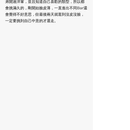
弟開過洋葷，並且知道自己喜歡的類型，所以都
會挑滿久的，剛開始臉皮薄，一直進出不同Bar還
會覺得不好意思，但最後兩天就逛到沒皮沒臉，
一定要挑到自己中意的才選走。