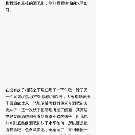
且我還有最後的酒吧街，剛好看看晚場的水平如
何。
在沒有妹子相陪之下瘋狂唱了一下午歌，除了另
一位兄弟(純點沒帶出場)與我以外，大家都戴著妹
子回旅館休息，恐龍便帶著我們倆直奔酒吧街去
挑妹子；這一次幾乎把酒吧街逛了個遍，其實途
中好幾個酒吧都有看到覺得不錯的妹子，但我也
好奇到底整個酒吧街妹子水平如何，所以硬是把
所有酒吧，包含歐美吧，全給逛了，直到最後一