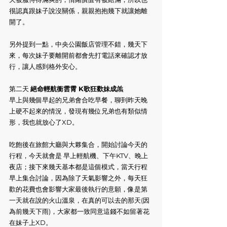
很認真跟妹子說沒關係，親親抱抱幾下就讓她離
開了。
另外提到一點，中央公園飯店管理不錯，幾天下
來，每次妹子要離開前都會先打電話來確認才放
行，讓人感到格外安心。
第二天 
絕命輕航衝雲霄 K歌狂歡妹成羔
早上與幾個早起的兄弟會合吃早餐，聊到昨天晚
上硬不起來的情況，發現有幾位兄弟也有類似情
形，我也就放心了XD。
吃飽後在旅館大廳與大夥集合，開始討論今天的
行程，今天就會是 早上輕航機、下午KTV、晚上
夜店；接下來幾天基本都是這個模式，當天行程
早上集合討論，因為除了天氣影響之外，每天狂
歡的花費也會影響大家最後執行的意願，像是第
一天就在說的火山溫泉，在真的可以去的那天(因
為前幾天下雨)，大家都一致同意這錢不如留著花
在妹子上XD。