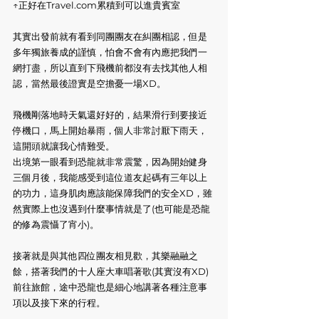
↑正好在Travel.com累積到可以進貴賓室
其實出發前就有看到同團團友在糾團相認，但是
多年獨旅養成的謹慎，怕會不會有內應把我們一
網打盡，所以直到下飛機前都沒有去找其他人相
認，當然最後證實是空擔憂一場XD。
飛機剛落地時天氣還好好的，結果滑行到要接近
停機口，馬上開始暴雨，個人非常討厭下雨天，
這開頭就讓我心情難受。
出境第一眼看到恐龍就非常震驚，因為開始健身
三個月後，我能感受到這位道友起碼有三年以上
的功力，這身肌肉應該能保障我們的安全XD，雖
然實際上也沒遇到什麼事情就是了(也可能是恐龍
的修為震懾了宵小)。
接著就是與其他四位團友相見歡，其樂融融之
餘，搭著我們的十人座大車唱著歌(其實沒有XD)
前往旅館，途中恐龍也是細心地講著各種注意事
項以及接下來的行程。