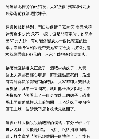
到達酒吧街旁的旅館後，大家放個行李就出去換
錢準備前往酒吧挑妹子。
這邊換錢挺特別，門口掛個牌子寫當天1美元兌菲
律賓幣多少(每天不一樣)，但是問店家時，如果拿
出50元大鈔，有可能會變成另一個比較差的匯
率，奉勸各位如果是帶美元來這邊換，沒特別需
求就別帶非100元的，不然可能得多跑幾家店。
接著就直接進入正戲了，酒吧街挑妹子，其實一
路上大家都已經心癢癢，而恐龍點醒我們，路邊
有看到喜歡的都能問的時候，大家都睜大雙眼挑
選獵物，其中一位團友，就叫他任務大師吧，在
等換錢的時候看上了一位走在路上的妹子，恐龍
馬上開啟追獵模式上前詢問，正巧這妹子要前往
酒吧上班，告訴我們店名後就先離開了。
這裡正好大概說說酒吧街的模式，有分早班，午
班及晚班，大概是11點、14點、17點(詳細問導
遊，打文章的時候已經離開一個禮拜了，可能有