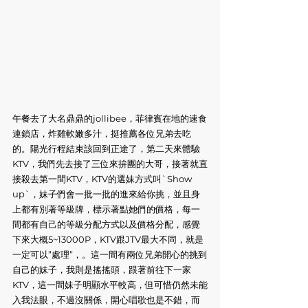
午餐去了大名鼎鼎的jollibee，菲律賓在地的速食
連鎖店，炸雞軟嫩多汁，挺推薦各位兄弟去吃
的。陽光行程結束該回到正途了，第二天來體驗
KTV，我們先去接了三位來拚團的大哥，接著就直
接殺去第一間KTV，KTV的選妹方式叫`Show 
up`，妹子們會一批一批的進來給你挑，並且身
上都有別著等級牌，標示著點她們的價格，每一
間都有自己的等級分配方式以及價格分配，感覺
下來大概5~13000P，KTV跟JTV最大不同，就是
一定可以”處理”，。這一間有兩位兄弟開心的挑到
自己的妹子，我則是搖搖頭，跟著前往下一家
KTV，這一間妹子明顯水平較高，但可惜仍然未能
入我法眼，不過沒關係，開心唱歌也是不錯，而