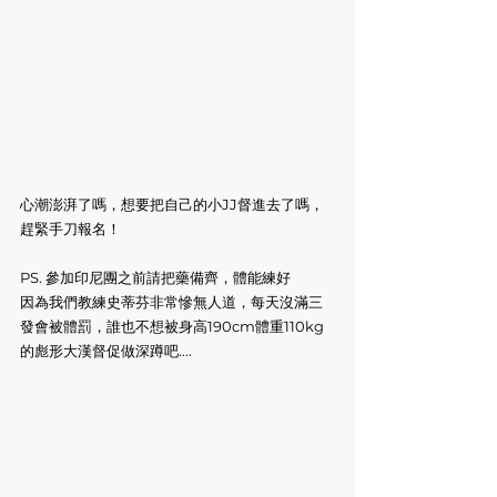
心潮澎湃了嗎，想要把自己的小JJ督進去了嗎，
趕緊手刀報名！
PS. 參加印尼團之前請把藥備齊，體能練好
因為我們教練史蒂芬非常慘無人道，每天沒滿三
發會被體罰，誰也不想被身高190cm體重110kg
的彪形大漢督促做深蹲吧....