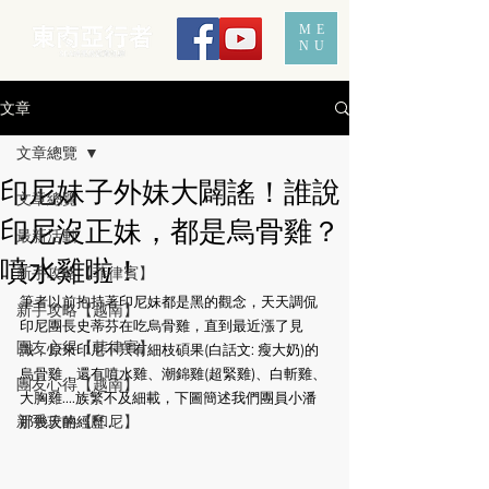
ME
NU
文章
文章總覽
印尼妹子外妹大闢謠！誰說
文章總覽
印尼沒正妹，都是烏骨雞？
最新活動
噴水雞啦！
新手攻略【菲律賓】
筆者以前抱持著印尼妹都是黑的觀念，天天調侃
新手攻略【越南】
印尼團長史蒂芬在吃烏骨雞，直到最近漲了見
團友心得【菲律賓】
識，原來印尼不只有細枝碩果(白話文: 瘦大奶)的
烏骨雞，還有噴水雞、潮錦雞(超緊雞)、白斬雞、
團友心得【越南】
大胸雞....族繁不及細載，下圖簡述我們團員小潘
新手攻略【印尼】
那幾天的經歷...