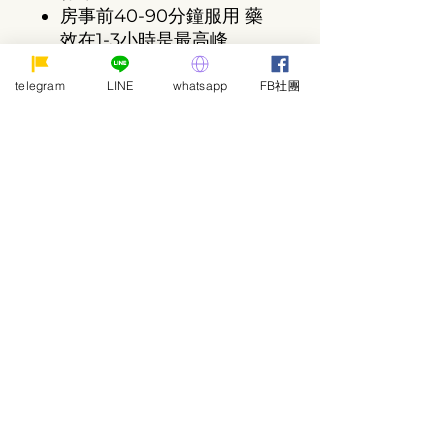
房事前40-90分鐘服用 藥
效在1-3小時是最高峰
空腹或房後2小時服用 吃了
脂肪影響吸收
telegram
LINE
whatsapp
FB社團
產品資訊
這是產品詳情，適合加入有關產品的更
退貨與退款政策
多資訊，例如尺寸、材料、保固和清洗
說明。另外，您也可在此處形容產品的
獨特之處，以及可給客戶帶來的好處。
這是退貨與退款政策，適合向客戶解釋
運送資訊
買家總是希望能在購買之前清楚了解產
如何處理不滿意的產品。撰寫政策時，
品。所以請盡量提供資訊，讓顧客有信
請盡量開門見山，以便建立互信，讓顧
心和决心購買產品。
客有信心購買您的產品。
這是個運送政策，適合加入與運送方
法、包裝和費用相關的資訊。撰寫政策
時，請盡量開門見山，以便建立互信，
讓顧客有信心購買您的產品。