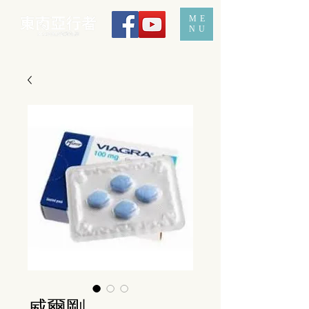
ME
NU
威爾剛