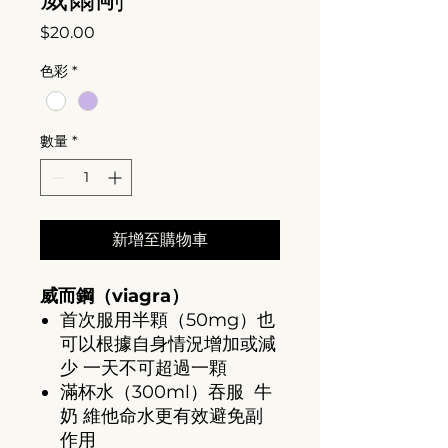
價
$20.00
格
色彩
*
數量
*
新增至購物車
威而鋼（viagra）
首次服用半顆（50mg）也
可以根據自身情況增加或減
少 一天不可超過一顆
滿杯水（300ml）吞服 牛
奶 維他命水更有效避免副
作用