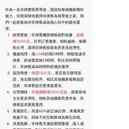
作為一名菲律賓暗黑導遊，我深知每個國家獨特
魅力，但我深情地選擇菲律賓為我導遊之家。我
們一起探索為何菲律賓成為我心目中的最佳選
擇。
經濟實惠：菲律賓機票價格相對低廉，
起價
僅3000元
，且早訂更優惠。相較越南、泰國
和台灣，選擇菲律賓探索美景更具經濟性。
優越地理：僅
2小時
的飛行時間，輕鬆抵達菲
律賓，節省寶貴旅行時間。對比長時間飛
行，菲律賓成為時間和舒適的選擇。
簽證簡便：
僅需1500元
，甚至當天辦理簽
證，免去繁瑣程序。相比其他國家複雜簽證
流程，菲律賓提供更便捷選項。
合理價格：
伴遊價格僅2000元起
，探索當地
文化更具彈性。相較其他國家昂貴伴遊，菲
律賓提供實惠選擇。
美麗面孔：高達60%的正妹比例，美麗風景
無處不在。與妹子的互動將成為難忘回憶。
浪漫氛圍：菲律賓充滿甜蜜戀愛感，讓人感